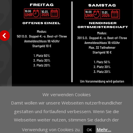
Wir verwenden Cookies
Damit wollen wir unsere Webseiten nutzerfreundlicher
gestalten und fortlaufend verbessern. Wenn Sie die
Webseiten weiter nutzen, stimmen Sie dadurch der
Verwendung von Cookies zu.
Mehr...
OK