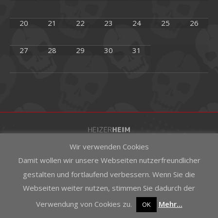
20
21
22
23
24
25
26
27
28
29
30
31
Wir verwenden Cookies
Damit wollen wir unsere Webseiten nutzerfreundlicher
gestalten und fortlaufend verbessern. Wenn Sie die
Webseiten weiter nutzen, stimmen Sie dadurch der
Verwendung von Cookies zu.
Mehr...
OK