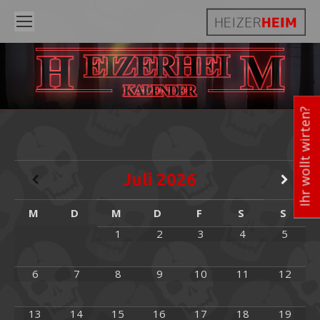
H
M
EIZERHEI
KALENDER
Ihr wollt wirten?
Juli
2026
M
D
M
D
F
S
S
1
2
3
4
5
6
7
8
9
10
11
12
13
14
15
16
17
18
19