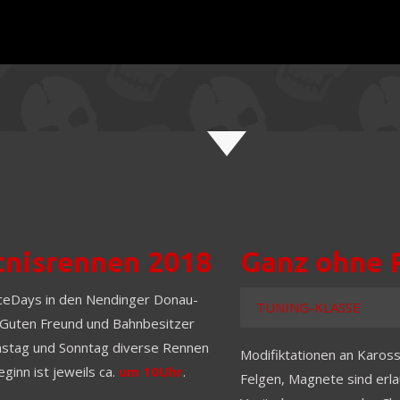
tnisrennen 2018
Ganz ohne R
ceDays in den Nendinger Donau-
TUNING-KLASSE
n Guten Freund und Bahnbesitzer
amstag und Sonntag diverse Rennen
Modifiktationen an Kaross
ginn ist jeweils ca.
um 10Uhr
.
Felgen, Magnete sind erla