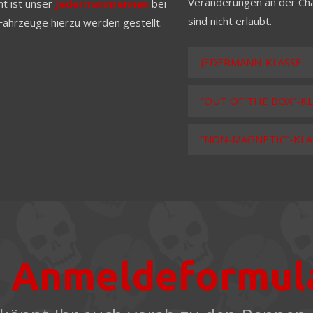
Veränderungen an der Cha
ht ist unser
Jedermannrennen
bei
sind nicht erlaubt.
Fahrzeuge hierzu werden gestellt.
JEDERMANN-KLASSE
“OUT OF THE BOX“-K
“NON-MAGNETIC“-KLA
Anmeldeformul