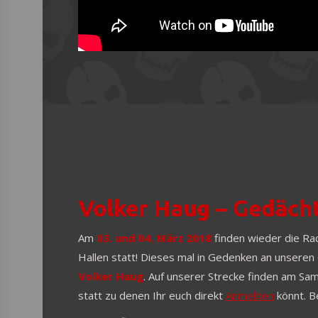
Volker Haug – Gedäch
Am
03. und 04. März 2018
finden wieder die Ra
Hallen statt! Dieses mal in Gedenken an unsere
Volker Haug
. Auf unserer Strecke finden am S
statt zu denen Ihr euch direkt
Anmelden
könnt. Be