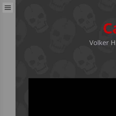
C
Volker 