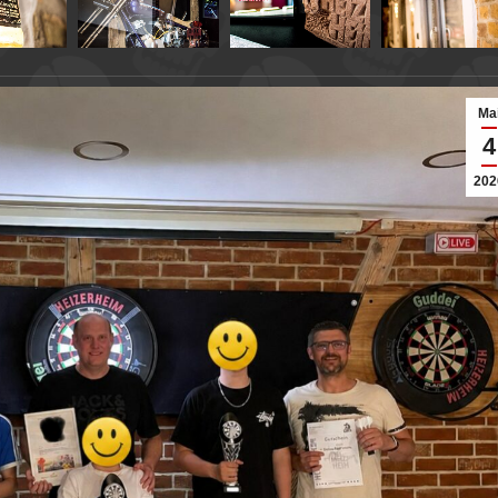
Ma
4
202