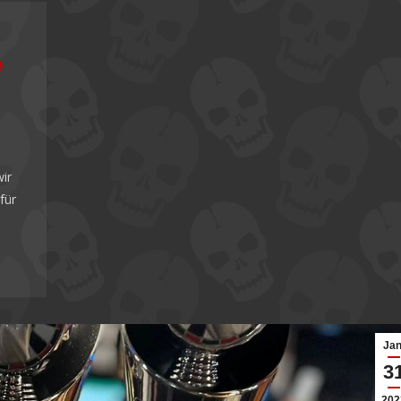
e
e
ir
für
Jan
3
202