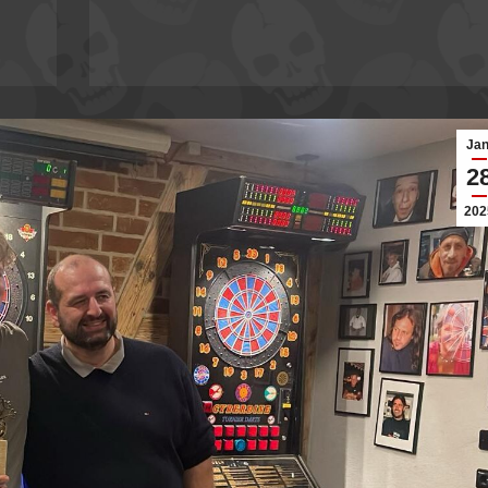
Jan
2
202