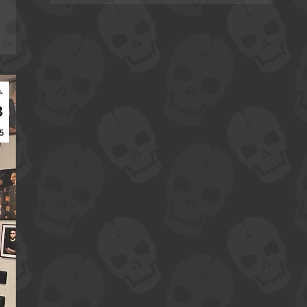
.
8
5