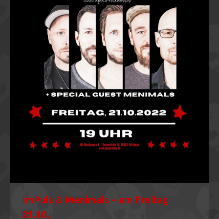
ImPuls & Menimals – am Freitag
21.10.