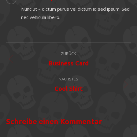
Nunc ut – dictum purus vel dictum id sed ipsum. Sed
nec vehicula libero.
Project
ZURÜCK
navigation
Previous
Business Card
project:
NÄCHSTES
Next
Cool Shirt
project:
Schreibe einen Kommentar