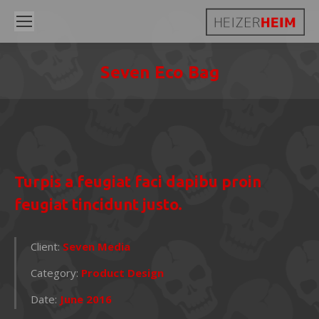
Seven Eco Bag
Sie befinden sich hier:
Turpis a feugiat faci dapibu proin
feugiat tincidunt justo.
Client:
Seven Media
Category:
Product Design
Date:
June 2016