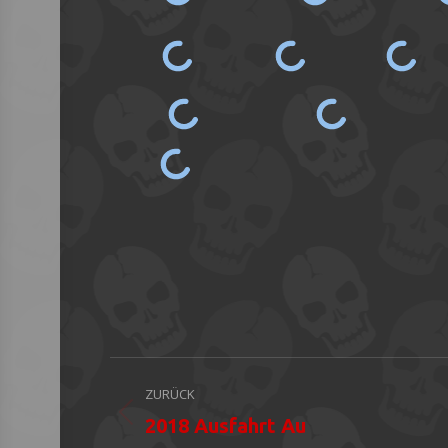
Album-
ZURÜCK
Navigation
Vorheriges
2018 Ausfahrt Au