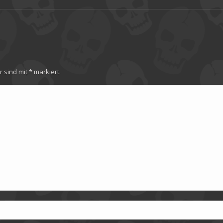
Album:
er sind mit
*
markiert.