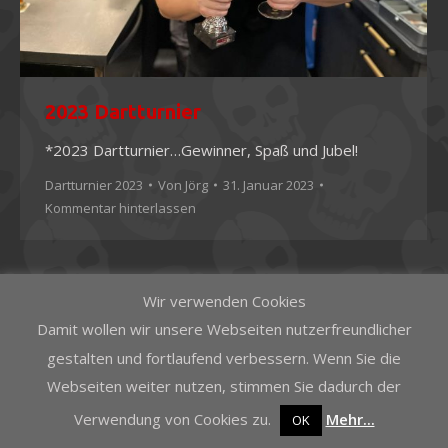
2023 Dartturnier
*2023 Dartturnier…Gewinner, Spaß und Jubel!
Dartturnier 2023
Von
Jörg
31. Januar 2023
Kommentar hinterlassen
Wir verwenden Cookies
Damit wollen wir unsere Webseiten nutzerfreundlicher
gestalten und fortlaufend verbessern. Wenn Sie die
Webseiten weiter nutzen, stimmen Sie dadurch der
Verwendung von Cookies zu.
Mehr...
OK