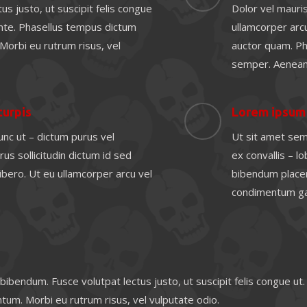
us justo, ut suscipit felis congue
Dolor vel mauris
 ante. Phasellus tempus dictum
ullamcorper arcu
Morbi eu rutrum risus, vel
auctor quam. Ph
semper. Aenean
turpis
Lorem ipsum
unc ut – dictum purus vel
Ut sit amet semp
s sollicitudin dictum id sed
ex convallis – l
libero. Ut eu ullamcorper arcu vel
bibendum placer
condimentum gal
l bibendum. Fusce volutpat lectus justo, ut suscipit felis congue ut.
um. Morbi eu rutrum risus, vel vulputate odio.