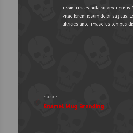
Proin ultrices nulla sit amet purus
vitae lorem ipsum dolor sagittis. L
ultricies ante. Phasellus tempus d
Project
ZURÜCK
navigation
Previous
Enamel Mug Branding
project: