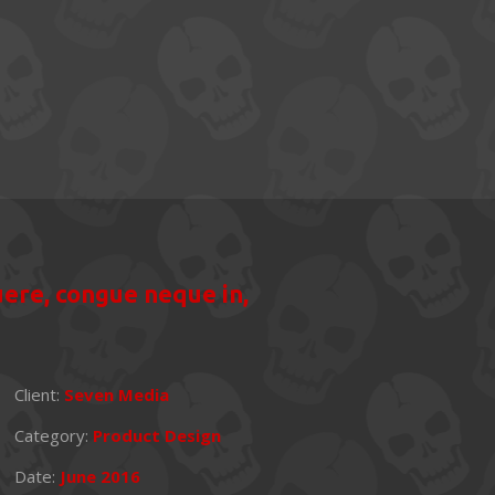
osuere, congue neque in,
Client:
Seven Media
Category:
Product Design
Date:
June 2016