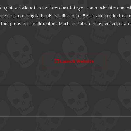
 feugiat, vel aliquet lectus interdum. Integer commodo interdum nib
orem dictum fringilla turpis vel bibendum. Fusce volutpat lectus jus
ictum purus vel condimentum. Morbi eu rutrum risus, vel vulputate
Launch Website
Next
project: