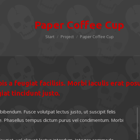
Paper Coffee Cup
Sie befinden sich hier:
Start
Project
Paper Coffee Cup
pis a feugiat facilisis. Morbi iaculis erat p
iat tincidunt justo.
l bibendum. Fusce volutpat lectus justo, ut suscipit felis
nte. Phasellus tempus dictum purus vel condimentum. Morbi
.